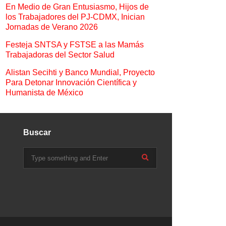
En Medio de Gran Entusiasmo, Hijos de
los Trabajadores del PJ-CDMX, Inician
Jornadas de Verano 2026
Festeja SNTSA y FSTSE a las Mamás
Trabajadoras del Sector Salud
Alistan Secihti y Banco Mundial, Proyecto
Para Detonar Innovación Científica y
Humanista de México
Buscar