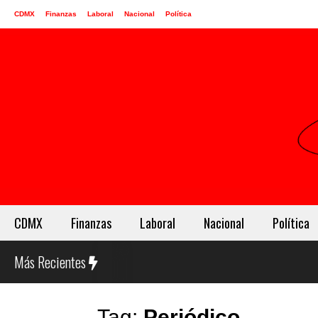
CDMX
Finanzas
Laboral
Nacional
Política
CDMX
Finanzas
Laboral
Nacional
Política
Más Recientes
Tag:
Periódico