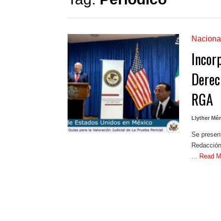
Naciona
Incor
Derech
RGA
Llyther Mé
Se present
RedacciónC
...
Read 