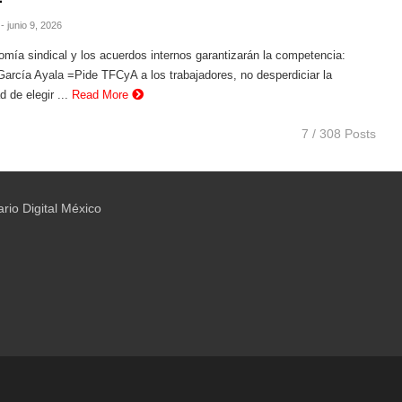
- junio 9, 2026
mía sindical y los acuerdos internos garantizarán la competencia:
García Ayala =Pide TFCyA a los trabajadores, no desperdiciar la
d de elegir ...
Read More
7 / 308 Posts
ario Digital México