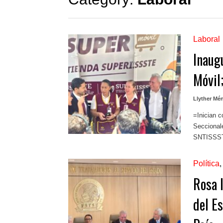
Laboral
Inaug
Móvil
Llyther Mé
=Inician c
Seccional
SNTISSSTE
Política
Rosa 
del E