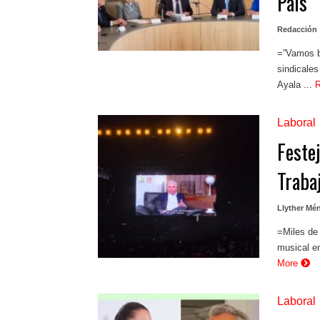
País
Redacción
=”Vamos bi
sindicale
Ayala ...
Laboral
Feste
Traba
Llyther Mé
=Miles de 
musical en
More
Laboral