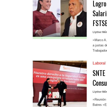
Logro
Salar
FSTS
Llyther Mé
=Marco A.
a justas 
Trabajador
Laboral
SNTE 
Consu
Llyther Mé
=Reunión d
Batres =Es