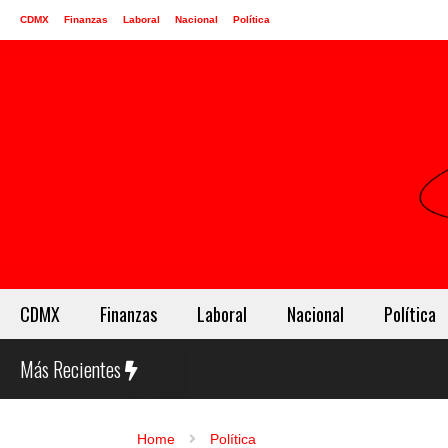
CDMX
Finanzas
Laboral
Nacional
Política
CDMX
Finanzas
Laboral
Nacional
Política
Más Recientes
Home
Política