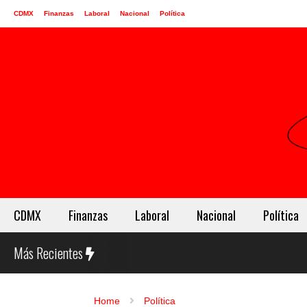
CDMX
Finanzas
Laboral
Nacional
Política
CDMX
Finanzas
Laboral
Nacional
Política
Más Recientes
Home
Política