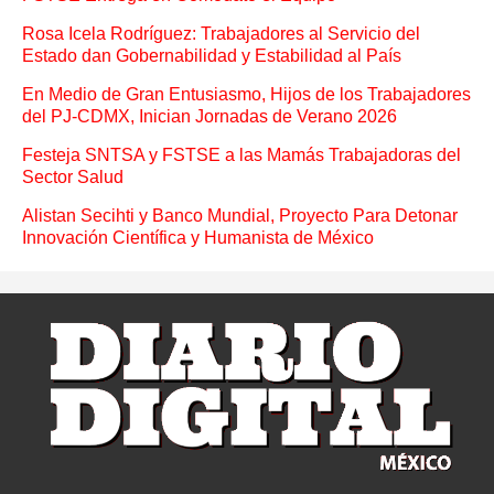
Rosa Icela Rodríguez: Trabajadores al Servicio del
Estado dan Gobernabilidad y Estabilidad al País
En Medio de Gran Entusiasmo, Hijos de los Trabajadores
del PJ-CDMX, Inician Jornadas de Verano 2026
Festeja SNTSA y FSTSE a las Mamás Trabajadoras del
Sector Salud
Alistan Secihti y Banco Mundial, Proyecto Para Detonar
Innovación Científica y Humanista de México