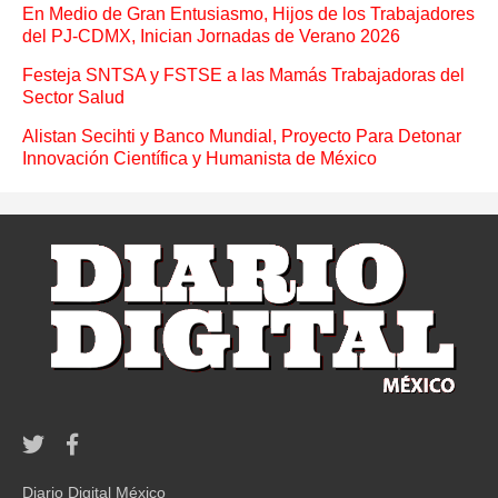
En Medio de Gran Entusiasmo, Hijos de los Trabajadores
del PJ-CDMX, Inician Jornadas de Verano 2026
Festeja SNTSA y FSTSE a las Mamás Trabajadoras del
Sector Salud
Alistan Secihti y Banco Mundial, Proyecto Para Detonar
Innovación Científica y Humanista de México
Diario Digital México